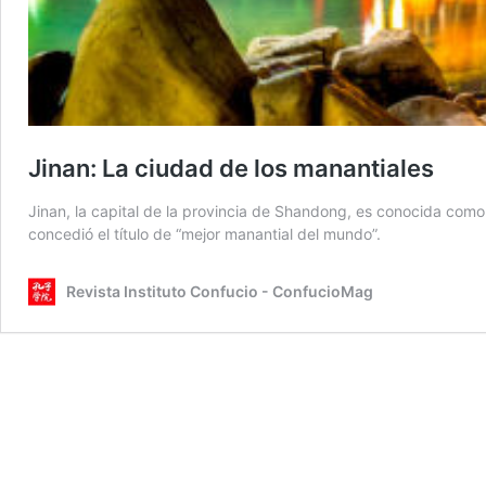
Jinan: La ciudad de los manantiales
Jinan, la capital de la provincia de Shandong, es conocida como 
concedió el título de “mejor manantial del mundo”.
Revista Instituto Confucio - ConfucioMag