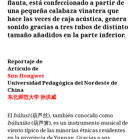
flauta, está confeccionado a partir de
una pequeña calabaza vinatera que
hace las veces de caja acústica, genera
sonido gracias a tres tubos de distinto
tamaño añadidos en la parte inferior.
Reportaje de
Artículo de
Sun Hongwei
Universidad Pedagógica del Nordeste de
China
东北师范大学 孙洪威
E
l
húlusī
(
葫芦丝
), también conocido como
húluxiāo
(
葫芦箫
), es un instrumento musical de
viento típico de las minorías étnicas residentes
en la provincia de Yunnan. Gracias a sus