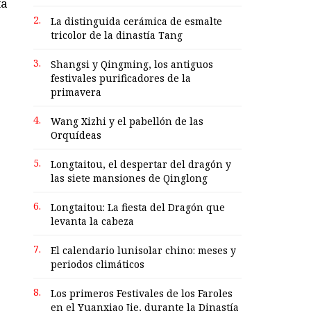
ta
2.
La distinguida cerámica de esmalte
tricolor de la dinastía Tang
3.
Shangsi y Qingming, los antiguos
festivales purificadores de la
primavera
4.
Wang Xizhi y el pabellón de las
Orquídeas
5.
Longtaitou, el despertar del dragón y
las siete mansiones de Qinglong
6.
Longtaitou: La fiesta del Dragón que
levanta la cabeza
7.
El calendario lunisolar chino: meses y
periodos climáticos
8.
Los primeros Festivales de los Faroles
en el Yuanxiao Jie, durante la Dinastía