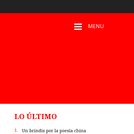
MENU
LO ÚLTIMO
1.
Un brindis por la poesía china