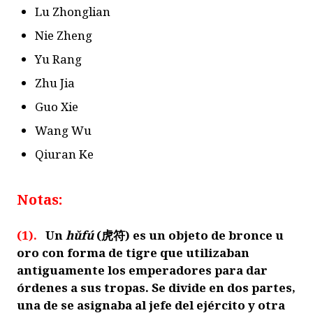
Lu Zhonglian
Nie Zheng
Yu Rang
Zhu Jia
Guo Xie
Wang Wu
Qiuran Ke
Notas:
(1).
Un
hǔfú
(
虎符
) es un objeto de bronce u
oro con forma de tigre que utilizaban
antiguamente los emperadores para dar
órdenes a sus tropas. Se divide en dos partes,
una de se asignaba al jefe del ejército y otra