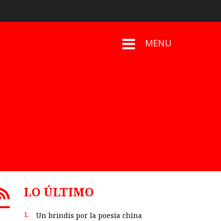
MENU
LO ÚLTIMO
1.
Un brindis por la poesía china