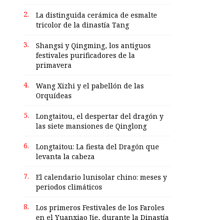
2.
La distinguida cerámica de esmalte
tricolor de la dinastía Tang
3.
Shangsi y Qingming, los antiguos
festivales purificadores de la
primavera
4.
Wang Xizhi y el pabellón de las
Orquídeas
5.
Longtaitou, el despertar del dragón y
las siete mansiones de Qinglong
6.
Longtaitou: La fiesta del Dragón que
levanta la cabeza
7.
El calendario lunisolar chino: meses y
periodos climáticos
8.
Los primeros Festivales de los Faroles
en el Yuanxiao Jie, durante la Dinastía