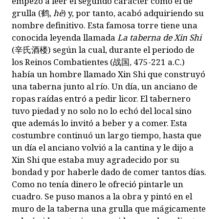
empezó a leer el segundo carácter como el de
grulla (
鹤
,
hè
) y, por tanto, acabó adquiriendo su
nombre definitivo. Esta famosa torre tiene una
conocida leyenda llamada
La taberna de Xin Shi
(
辛氏酒楼
) según la cual, durante el periodo de
los Reinos Combatientes (
战国
, 475-221 a.C.)
había un hombre llamado Xin Shi que construyó
una taberna junto al río. Un día, un anciano de
ropas raídas entró a pedir licor. El tabernero
tuvo piedad y no solo no lo echó del local sino
que además lo invitó a beber y a comer. Esta
costumbre continuó un largo tiempo, hasta que
un día el anciano volvió a la cantina y le dijo a
Xin Shi que estaba muy agradecido por su
bondad y por haberle dado de comer tantos días.
Como no tenía dinero le ofreció pintarle un
cuadro. Se puso manos a la obra y pintó en el
muro de la taberna una grulla que mágicamente