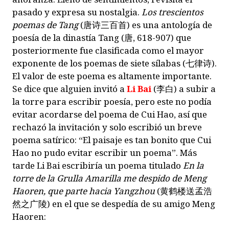
pasado y expresa su nostalgia.
Los trescientos
poemas de Tang
(
唐诗三百首
) es una antología de
poesía de la dinastía Tang (
唐
, 618-907) que
posteriormente fue clasificada como el mayor
exponente de los poemas de siete sílabas (
七律诗
).
El valor de este poema es altamente importante.
Se dice que alguien invitó a
Li Bai
(
李白
) a subir a
la torre para escribir poesía, pero este no podía
evitar acordarse del poema de Cui Hao, así que
rechazó la invitación y solo escribió un breve
poema satírico: “El paisaje es tan bonito que Cui
Hao no pudo evitar escribir un poema”. Más
tarde Li Bai escribiría un poema titulado
En la
torre de la Grulla Amarilla me despido de Meng
Haoren, que parte hacia Yangzhou
(
黄鹤楼送孟浩
然之广陵
) en el que se despedía de su amigo Meng
Haoren: