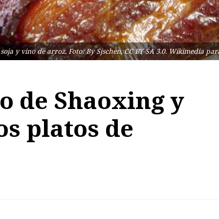
soja y vino de arroz. Foto: By Sjschen, CC BY-SA 3.0. Wikimedia pa
no de Shaoxing y
os platos de