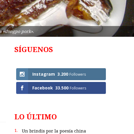
ra «dongpo pork».
SÍGUENOS
Follows
Instagram
3.200
Followers
Facebook
33.500
Followers
LO ÚLTIMO
1.
Un brindis por la poesía china