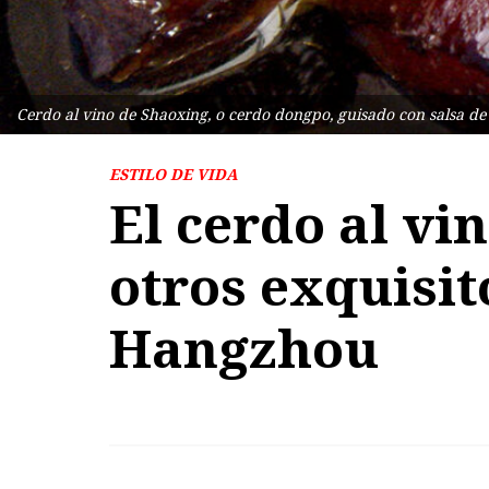
Cerdo al vino de Shaoxing, o cerdo dongpo, guisado con salsa de 
ESTILO DE VIDA
El cerdo al vi
otros exquisit
Hangzhou