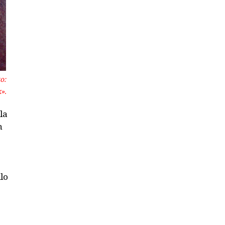
o:
».
la
n
lo