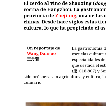
El cerdo al vino de Shaoxing (
dōng
cocina de Hangzhou.
La gastrono
provincia de
Zhejiang
,
una de las 
chinas.
Desde hace siglos estas ti
cultura, lo que ha propiciado el as
Un reportaje de
L
a gastronomía de
Wang Danruo
escuelas culinari
王丹若
especialidades de
que destaca el est
(
唐
,
618-907) y So
sido prósperas en agricultura y cultura, lo
culinario.