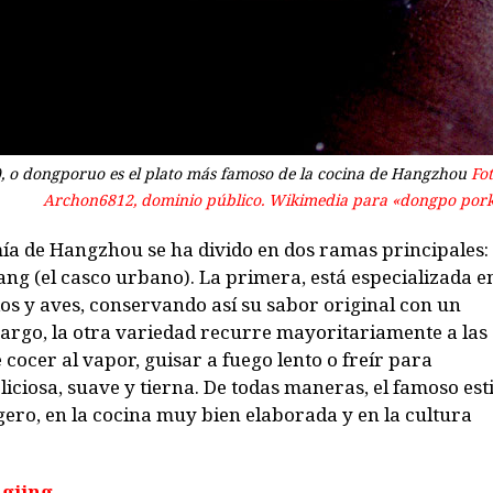
 o d
ongporuo
es el plato más famoso de la cocina de Hangzhou
Fot
Archon6812, dominio público. Wikimedia para «dongpo pork
ía de Hangzhou se ha divido en dos ramas principales: 
ang (el casco urbano). La primera, está especializada e
dos y aves, conservando así su sabor original con un
mbargo, la otra variedad recurre mayoritariamente a las
 cocer al vapor, guisar a fuego lento o freír para
iciosa, suave y tierna. De todas maneras, el famoso esti
ero, en la cocina muy bien elaborada y en la cultura
ngjing