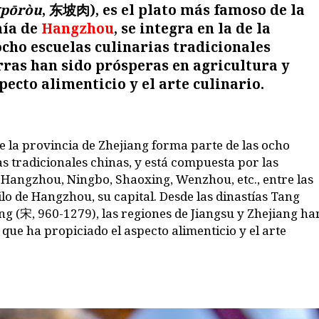
pōròu
,
东坡肉
), es el plato más famoso de la
mía de
Hangzhou
, se integra en la de la
ocho escuelas culinarias tradicionales
erras han sido prósperas en agricultura y
pecto alimenticio y el arte culinario.
 la provincia de Zhejiang forma parte de las ocho
as tradicionales chinas, y está compuesta por las
 Hangzhou, Ningbo, Shaoxing, Wenzhou, etc., entre las
ilo de Hangzhou, su capital. Desde las dinastías Tang
ng (
宋
, 960-1279), las regiones de Jiangsu y Zhejiang ha
 que ha propiciado el aspecto alimenticio y el arte