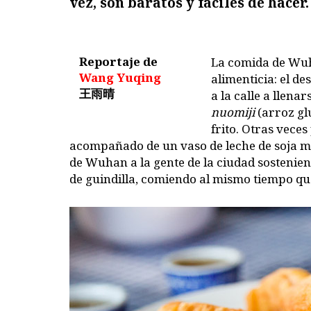
vez, son baratos y fáciles de hacer.
Reportaje de
La comida de
Wuha
Wang Yuqing
alimenticia: el d
王雨晴
a la calle a llena
nuomiji
(arroz gl
frito. Otras veces
acompañado de un vaso de leche de soja mu
de Wuhan a la gente de la ciudad sostenien
de guindilla, comiendo al mismo tiempo que