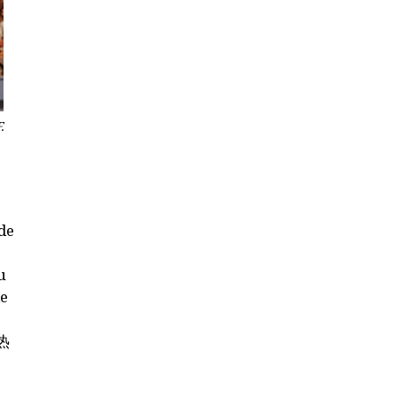
.
 de
u
de
热