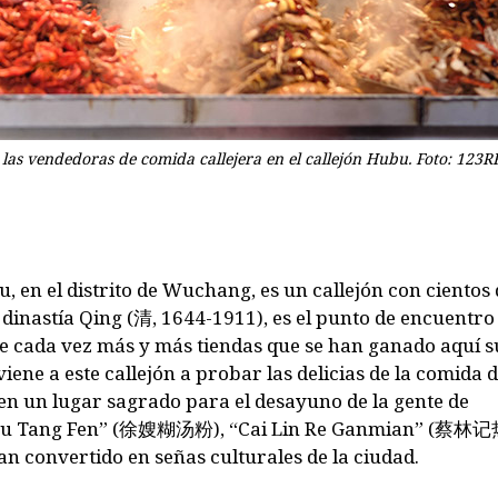
las vendedoras de comida callejera en el callejón Hubu. Foto: 123RF
u, en el distrito de Wuchang, es un callejón con cientos
dinastía Qing (
清
, 1644-1911), es el punto de encuentro
e cada vez más y más tiendas que se han ganado aquí s
ene a este callejón a probar las delicias de la comida 
en un lugar sagrado para el desayuno de la gente de
u Tang Fen” (
徐嫂糊汤粉
), “Cai Lin Re Ganmian” (
蔡林记
han convertido en señas culturales de la ciudad.