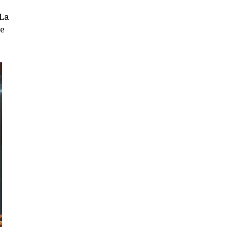
 La
se