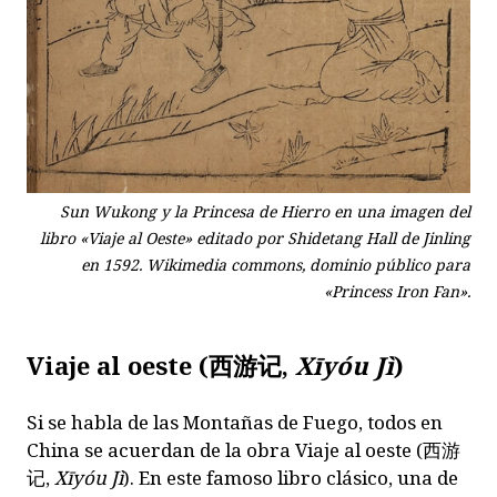
Sun Wukong y la Princesa de Hierro en una imagen del
libro «Viaje al Oeste» editado por Shidetang Hall de Jinling
en 1592. Wikimedia commons, dominio público para
«Princess Iron Fan».
Viaje al oeste
(
西游记
,
Xīyóu Jì
)
Si se habla de las Montañas de Fuego, todos en
China se acuerdan de la obra
Viaje al oeste
(
西游
记
,
Xīyóu Jì
). En este famoso libro clásico, una de