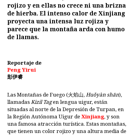
rojizo y en ellas no crece ni una brizna
de hierba. El intenso calor de Xinjiang
proyecta una intensa luz rojiza y
parece que la montaña arda con humo
de llamas.
Reportaje de
Peng Yirui
彭伊睿
L
as Montañas de Fuego (
火焰山
,
Huǒyàn shān
),
llamadas
Kizil Tag
en lengua uigur, están
situadas al norte de la Depresión de Turpan, en
la Región Autónoma Uigur de
Xinjiang
, y son
una famosa atracción turística. Estas montañas,
que tienen un color rojizo y una altura media de