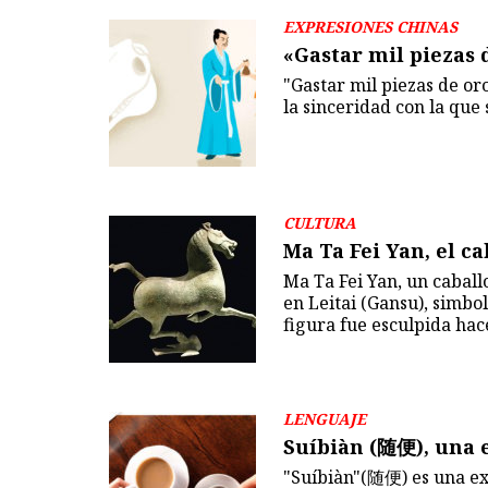
EXPRESIONES CHINAS
«Gastar mil piezas
"Gastar mil piezas de o
la sinceridad con la que
CULTURA
Ma Ta Fei Yan, el c
Ma Ta Fei Yan, un cabal
en Leitai (Gansu), simbo
figura fue esculpida hac
LENGUAJE
Suíbiàn (随便), una 
"Suíbiàn"(随便) es una exp