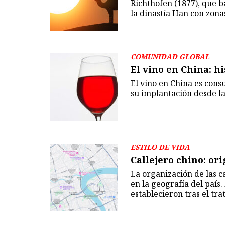
Richthofen (1877), que b
la dinastía Han con zonas
COMUNIDAD GLOBAL
El vino en China: hi
El vino en China es cons
su implantación desde l
ESTILO DE VIDA
Callejero chino: or
La organización de las c
en la geografía del país
establecieron tras el tr