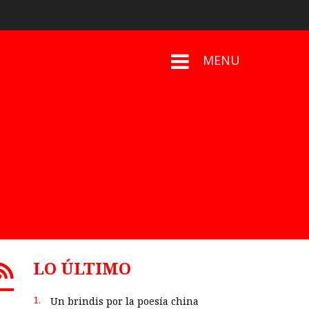
MENU
LO ÚLTIMO
1.
Un brindis por la poesía china