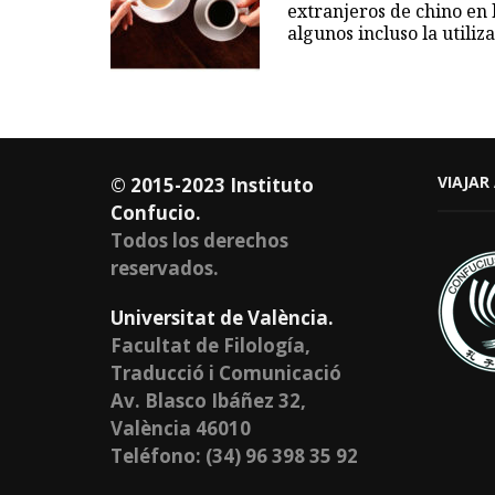
extranjeros de chino en l
algunos incluso la util
VIAJAR
© 2015-2023 Instituto
Confucio.
Todos los derechos
reservados.
Universitat de València.
Facultat de Filología,
Traducció i Comunicació
Av. Blasco Ibáñez 32,
València 46010
Teléfono: (34) 96 398 35 92