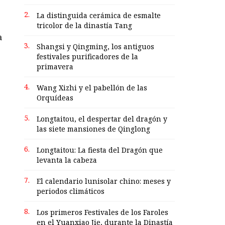
2.
La distinguida cerámica de esmalte
tricolor de la dinastía Tang
a
3.
Shangsi y Qingming, los antiguos
festivales purificadores de la
primavera
4.
Wang Xizhi y el pabellón de las
Orquídeas
5.
Longtaitou, el despertar del dragón y
las siete mansiones de Qinglong
6.
Longtaitou: La fiesta del Dragón que
levanta la cabeza
7.
El calendario lunisolar chino: meses y
periodos climáticos
8.
Los primeros Festivales de los Faroles
en el Yuanxiao Jie, durante la Dinastía