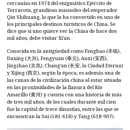
cercanías en 1974 del enigmático Ejército de
Terracota, grandioso mausoleo del emperador
Qin Shihuang, lo que la ha convertido en uno de
los principales destinos turísticos de China. Se
dice que si uno quiere ver la China de hace dos
mil años, debe visitar Xi’an.
Conocida en la antigüedad como Fenghao (
丰镐
),
Daxing (
大兴
), Fengyuan (
奉元
), Anxi (
安西
),
Jingzhao (
京兆
), Chang’an (
长安
, la Ciudad Eterna)
y Xijing (
西京
), según la época, es además una de
las cunas de la civilización china al estar situada
en las proximidades de la llanura del Río
Amarillo (
黄河
) y cuenta con una historia de más
de tres mil años, de los cuales durante mil cien
fue la capital de trece dinastías, entre las que se
encuentran la Sui (581-618) y Tang (618-907).