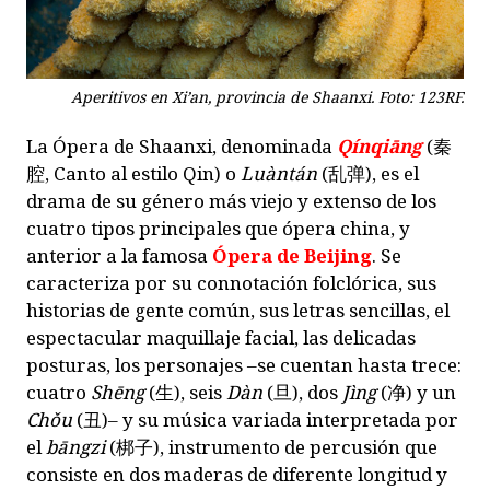
Aperitivos en Xi’an, provincia de Shaanxi. Foto: 123RF.
La Ópera de Shaanxi, denominada
Qínqiāng
(
秦
腔
, Canto al estilo Qin) o
Luàntán
(
乱弹
), es el
drama de su género más viejo y extenso de los
cuatro tipos principales que ópera china, y
anterior a la famosa
Ópera de Beijing
. Se
caracteriza por su connotación folclórica, sus
historias de gente común, sus letras sencillas, el
espectacular maquillaje facial, las delicadas
posturas, los personajes –se cuentan hasta trece:
cuatro
Shēng
(
生
), seis
Dàn
(
旦
), dos
Jìng
(
净
) y un
Chǒu
(
丑
)– y su música variada interpretada por
el
bāngzi
(
梆子
), instrumento de percusión que
consiste en dos maderas de diferente longitud y