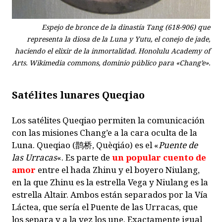
Espejo de bronce de la dinastía Tang (618-906) que
representa la diosa de la Luna y Yutu, el conejo de jade,
haciendo el elixir de la inmortalidad. Honolulu Academy of
Arts. Wikimedia commons, dominio público para «Chang’e».
Satélites lunares Queqiao
Los satélites Queqiao permiten la comunicación
con las misiones Chang’e a la cara oculta de la
Luna. Queqiao (鹊桥, Quèqiáo) es el «
Puente de
las Urracas
«. Es parte de
un popular cuento de
amor
entre el hada Zhinu y el boyero Niulang,
en la que Zhinu es la estrella Vega y Niulang es la
estrella Altair. Ambos están separados por la Vía
Láctea, que sería el Puente de las Urracas, que
los separa y a la vez los une. Exactamente igual