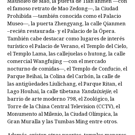
Mausoleo de Mao, la puerta de Tian’anmen —con
el famoso retrato de Mao Zedong—, la Ciudad
Prohibida —también conocida como el Palacio
Museo—, la puerta Zhengyang, la calle Qianmen
–recién restaurada- y el Palacio de la Ópera.
También cabe destacar como lugares de interés
turístico el Palacio de Verano, el Templo del Cielo,
el Templo Lama, las callejuelas o hutong, la calle
comercial Wangfujing —con el mercado
nocturno de comidas—, el Templo de Confucio, el
Parque Beihai, la Colina del Carbón, la calle de
las antigüedades Liulichang, el Parque Ritan, el
Lago Houhai, la calle tibetana
Yandaixiejie
, el
barrio de arte moderno 798, el Zoológico, la
Torre de la
China Central Television
(CCTV), el
Monumento al Milenio, la Ciudad Olímpica, la
Gran Muralla y las Tumbas Ming entre otros.
Además, existen otras puertas, templos menores