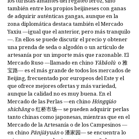
los turistas amantes del regateo feroz, sino
también entre los propios beijineses con ganas
de adquirir auténticas gangas, aunque en la
zona diplomática destaca también el Mercado
Yaxiu —igual que el anterior, pero más tranquilo
—. En ellos se puede discutir el precio y obtener
una prenda de seda o algodón o un artículo de
artesanía por un importe más que razonable. El
Mercado Ruso —llamado en chino
Y
ǎ
b
ǎ
olù
o
雅
宝路
— es el más grande de todos los mercados de
Beijing, frecuentado por europeos del Este y el
que ofrece mejores ofertas y más variedad,
aunque la calidad no es muy buena. En el
Mercado de las Perlas —en chino
Hóngqiáo
shìch
ǎ
ng
o
红桥市场
— se pueden adquirir perlas
tanto chinas como japonesas, mientras que en el
Mercado de la Artesanía o de los Campesinos —
en chino
Pānjiāyuán
o
潘家园
— se encuentra lo