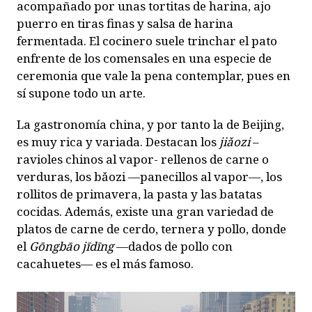
acompañado por unas tortitas de harina, ajo
puerro en tiras finas y salsa de harina
fermentada. El cocinero suele trinchar el pato
enfrente de los comensales en una especie de
ceremonia que vale la pena contemplar, pues en
sí supone todo un arte.
La gastronomía china, y por tanto la de Beijing,
es muy rica y variada. Destacan los
ji
ǎ
ozi
–
ravioles chinos al vapor- rellenos de carne o
verduras, los b
ǎ
ozi —panecillos al vapor—, los
rollitos de primavera, la pasta y las batatas
cocidas. Además, existe una gran variedad de
platos de carne de cerdo, ternera y pollo, donde
el
Gōngbāo jīdīng
—dados de pollo con
cacahuetes— es el más famoso.