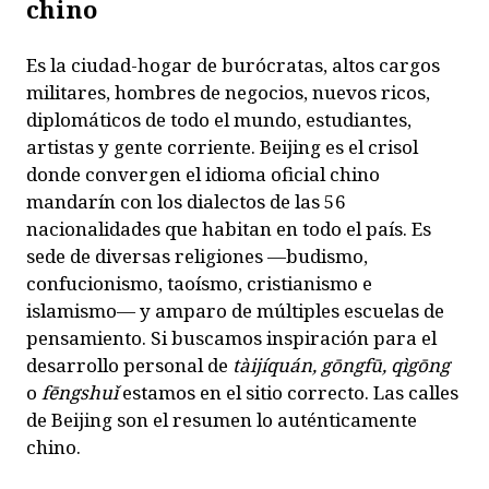
chino
Es la ciudad-hogar de burócratas, altos cargos
militares, hombres de negocios, nuevos ricos,
diplomáticos de todo el mundo, estudiantes,
artistas y gente corriente. Beijing es el crisol
donde convergen el idioma oficial chino
mandarín con los dialectos de las 56
nacionalidades que habitan en todo el país. Es
s
ede de diversas religiones —budismo,
confucionismo, taoísmo, cristianismo e
islamismo— y amparo de múltiples escuelas de
pensamiento. Si buscamos inspiración para el
desarrollo personal de
tàijíquán, gōngfū, qìgōng
o
fēngshu
ǐ
estamos en el sitio correcto. L
as calles
de Beijing son el resumen lo auténticamente
chino.