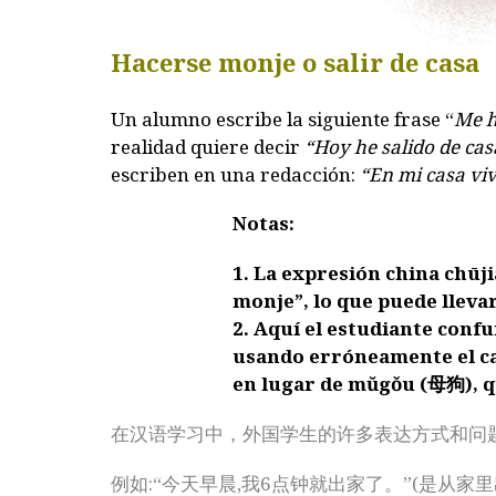
Hacerse monje o salir de casa
Un alumno escribe la siguiente frase
“
Me h
realidad quiere decir
“Hoy he salido de cas
escriben en una redacción:
“En mi casa vi
Notas:
1. La expresión china chūj
monje”, lo que puede llevar
2. Aquí el estudiante conf
usando erróneamente el ca
en lugar de mŭgǒu (母狗), qu
在汉语学习中，外国学生的许多表达方式和问
例如:“今天早晨,我6点钟就出家了。”(是从家