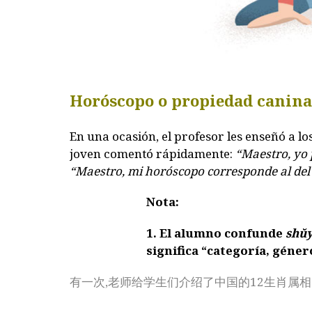
Horóscopo o propiedad canina
En una ocasión, el profesor les enseñó a l
joven comentó rápidamente:
“Maestro, yo 
“Maestro, mi horóscopo corresponde al del
Nota:
1. El alumno confunde
shŭ
significa “categoría, géner
有一次,老师给学生们介绍了中国的12生肖属相。