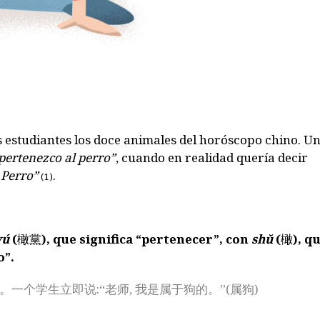
os estudiantes los doce animales del horóscopo chino. U
pertenezco al perro”
, cuando en realidad quería decir
 Perro”
.
(1)
yú
(
橄黨
), que significa “pertenecer”, con
shŭ
(
橄
), q
o”.
一个学生立即说:“老师, 我是属于狗的。”(属狗)