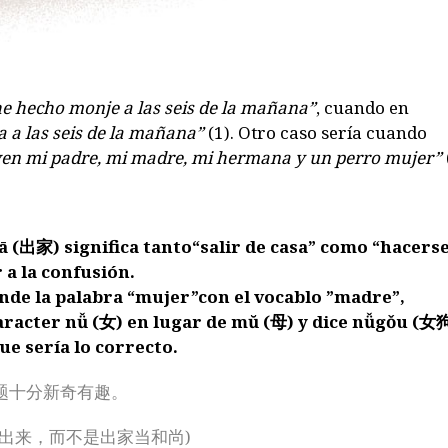
e hecho monje a las seis de la mañana”
,
cuando en
a a las seis de la mañana”
(1). Otro caso sería cuando
ven mi padre, mi madre, mi hermana y un perro mujer”
iā (出家) significa tanto“salir de casa” como “hacers
 a la confusión.
unde la palabra “mujer”con el vocablo ”madre”,
racter nǚ (女) en lugar de mŭ (母) y dice nǚgǒu (女狗
e sería lo correcto.
题十分新奇有趣。
里出来，而不是出家当和尚)