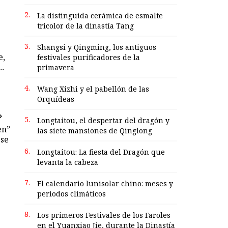
2.
La distinguida cerámica de esmalte
tricolor de la dinastía Tang
3.
Shangsi y Qingming, los antiguos
e,
festivales purificadores de la
primavera
..
4.
Wang Xizhi y el pabellón de las
Orquídeas
»
5.
Longtaitou, el despertar del dragón y
en”
las siete mansiones de Qinglong
se
6.
Longtaitou: La fiesta del Dragón que
levanta la cabeza
7.
El calendario lunisolar chino: meses y
periodos climáticos
8.
Los primeros Festivales de los Faroles
en el Yuanxiao Jie, durante la Dinastía