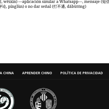
 wēixìn) —aplicación similar a Whatsapp—, mensaje (短信
(评论, pínglùn) o no dar señal (打不通, dǎbùtōng)
 A CHINA
APRENDER CHINO
POLÍTICA DE PRIVACIDAD