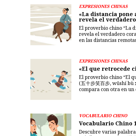
EXPRESIONES CHINAS
«La distancia pone 
revela el verdadero
El proverbio chino “La d
revela el verdadero c
en las distancias remota
EXPRESIONES CHINAS
«El que retrocede c
El proverbio chino “El q
(五十步笑百步, wǔshí bù xià
compara con otra en un d
VOCABULARIO CHINO
Vocabulario Chino 
Descubre varias palabras