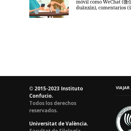
móvil como WeChat (微信,
duǎnxìn), comentarios 
VIAJAR
© 2015-2023 Instituto
Confucio.
Todos los derechos
reservados.
Universitat de València.
Facultat de Filología,