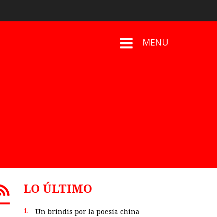
MENU
LO ÚLTIMO
1.
Un brindis por la poesía china