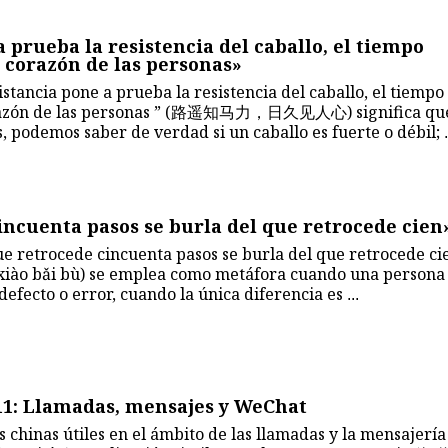
a prueba la resistencia del caballo, el tiempo
 corazón de las personas»
istancia pone a prueba la resistencia del caballo, el tiempo
orazón de las personas ” (路遥知马力，日久见人心) significa qu
s, podemos saber de verdad si un caballo es fuerte o débil;
.
incuenta pasos se burla del que retrocede cien
ue retrocede cincuenta pasos se burla del que retrocede ci
o bǎi bù) se emplea como metáfora cuando una persona 
efecto o error, cuando la única diferencia es
...
11: Llamadas, mensajes y WeChat
 chinas útiles en el ámbito de las llamadas y la mensajería