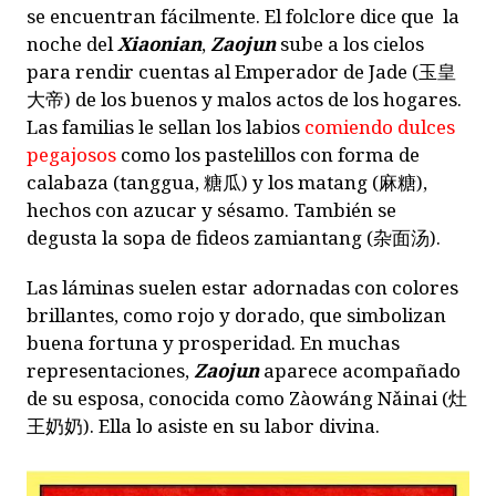
se encuentran fácilmente. El folclore dice que la
noche del
Xiaonian
,
Zaojun
sube a los cielos
para rendir cuentas al Emperador de Jade (玉皇
大帝) de los buenos y malos actos de los hogares.
Las familias le sellan los labios
comiendo dulces
pegajosos
como los pastelillos con forma de
calabaza (tanggua, 糖瓜) y los matang (麻糖),
hechos con azucar y sésamo. También se
degusta la sopa de fideos zamiantang (杂面汤).
Las láminas suelen estar adornadas con colores
brillantes, como rojo y dorado, que simbolizan
buena fortuna y prosperidad. En muchas
representaciones,
Zaojun
aparece acompañado
de su esposa, conocida como Zàowáng Nǎinai (灶
王奶奶). Ella lo asiste en su labor divina.