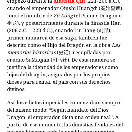
empezó durante la
dinastía Qin
(221-206 a.C.),
cuando el emperador Qinshi Huangdi (
秦始皇帝
)
tomó el nombre de
Z
ǔ
Lóng
(el Primer Dragón o
祖龙
), y posteriormente durante la dinastía Han
(206 a.C. – 220 d.C.), cuando Liu Bang (
刘邦
),
primer monarca de esa saga, también fue
descrito como el Hijo del Dragón en la obra
Las
memorias históricas
(
史记
), recopiladas por
erudito Si Maqian (
司马迁
). De esta manera se
justifica la identidad de los emperadores como
hijos del dragón, asignados por los propios
dioses para reinar el país con sus derechos
divinos.
Así, los edictos imperiales comenzaban siempre
del mismo modo: “Según mandato del Dios
Dragón, el emperador dicta una orden real”. A
partir de ese momento, las dinastías feudales del
pasado hicieron todo lo posible por inventar