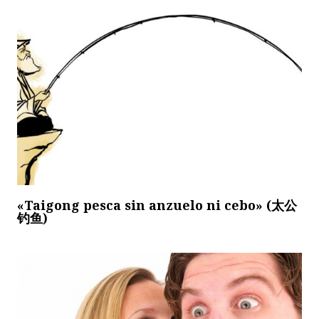
«Taigong pesca sin anzuelo ni cebo» (太公
钓鱼)