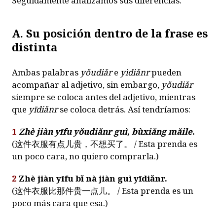
Seguidamente analizamos sus diferencias.
A. Su posición dentro de la frase es
distinta
Ambas palabras
yǒudiǎr
e
yìdiǎnr
pueden
acompañar al adjetivo, sin embargo,
yǒudiǎr
siempre se coloca antes del adjetivo, mientras
que
yīdiǎnr
se coloca detrás. Así tendríamos:
1
Zhè jiàn yīfu yǒudiǎnr guì, bùxiǎng mǎile
.
(
这件衣服有点儿贵，不想买了。
/ Esta prenda es
un poco cara, no quiero comprarla.)
2
Zhè jiàn yīfu bǐ nà jiàn guì yīdiǎnr.
(
这件衣服比那件贵一点儿。
/ Esta prenda es un
poco más cara que esa.)