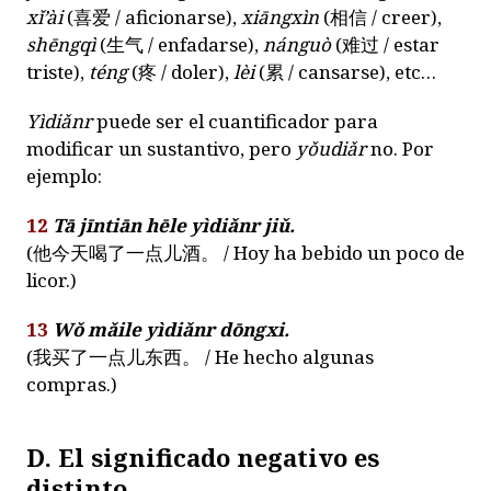
xǐ’ài
(
喜爱
/ aficionarse),
xiāngxìn
(
相信
/ creer),
shēngqì
(
生气
/ enfadarse),
nánguò
(
难过
/ estar
triste),
téng
(
疼
/ doler),
lèi
(
累
/ cansarse), etc…
Yìdiǎnr
puede ser el cuantificador para
modificar un sustantivo, pero
yǒudiǎr
no. Por
ejemplo:
12
Tā jīntiān hēle yìdiǎnr jiǔ.
(
他今天喝了一点儿酒。
/ Hoy ha bebido un poco de
licor.)
13
Wǒ mǎile yìdiǎnr dōngxi.
(
我买了一点儿东西。
/ He hecho algunas
compras.)
D. El significado negativo es
distinto