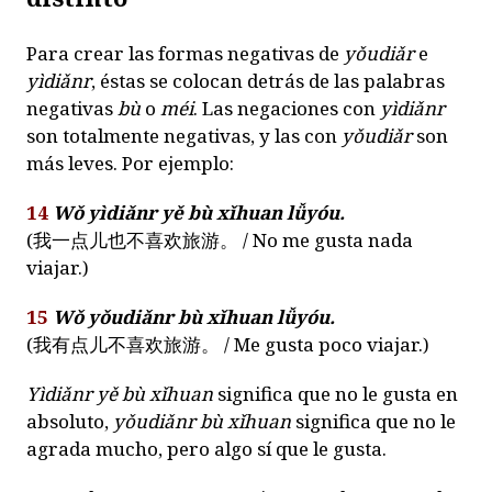
Para crear las formas negativas de
yǒudiǎr
e
yìdiǎnr
, éstas se colocan detrás de las palabras
negativas
bù
o
méi
. Las negaciones con
yìdiǎnr
son totalmente negativas, y las con
yǒudiǎr
son
más leves. Por ejemplo:
14
Wǒ yìdiǎnr yě bù xǐhuan lǚyóu
.
(
我一点儿也不喜欢旅游。
/ No me gusta nada
viajar.)
15
Wǒ yǒudiǎnr bù xǐhuan lǚyóu.
(
我有点儿不喜欢旅游。
/ Me gusta poco viajar.)
Yìdiǎnr yě bù xǐhuan
significa que no le gusta en
absoluto,
yǒudiǎnr bù xǐhuan
significa que no le
agrada mucho, pero algo sí que le gusta.