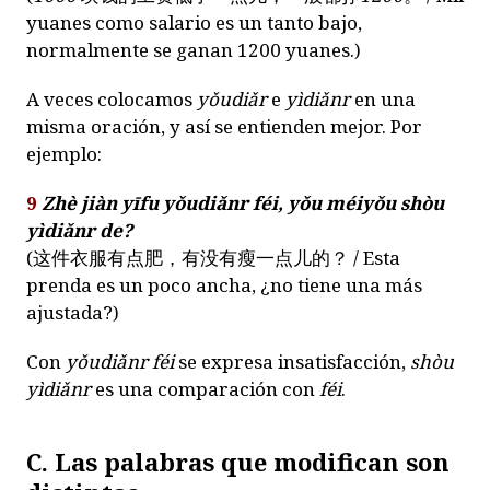
yuanes como salario es un tanto bajo,
normalmente se ganan 1200 yuanes.)
A veces colocamos
yǒudiǎr
e
yìdiǎnr
en una
misma oración, y así se entienden mejor. Por
ejemplo:
9
Zhè jiàn yīfu yǒudiǎnr féi, yǒu méiyǒu shòu
yìdiǎnr de?
(
这件衣服有点肥，有没有瘦一点儿的？
/ Esta
prenda es un poco ancha, ¿no tiene una más
ajustada?)
Con
yǒudiǎnr féi
se expresa insatisfacción,
shòu
yìdiǎnr
es una comparación con
féi
.
C. Las palabras que modifican son