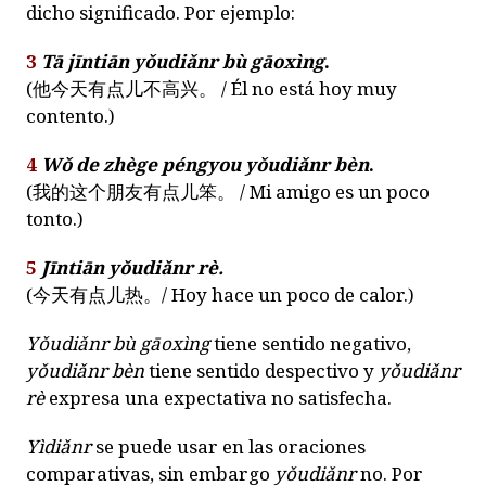
dicho significado. Por ejemplo:
3
Tā jīntiān yǒudiǎnr bù gāoxìng
.
(
他今天有点儿不高兴。
/ Él no está hoy muy
contento.)
4
Wǒ de zhège péngyou yǒudiǎnr bèn
.
(
我的这个朋友有点儿笨。
/ Mi amigo es un poco
tonto.)
5
Jīntiān yǒudiǎnr rè.
(
今天有点儿热。
/ Hoy hace un poco de calor.)
Yǒudiǎnr bù gāoxìng
tiene sentido negativo,
yǒudiǎnr bèn
tiene sentido despectivo y
yǒudiǎnr
rè
expresa una expectativa no satisfecha.
Yìdiǎnr
se puede usar en las oraciones
comparativas, sin embargo
yǒudiǎnr
no.
Por