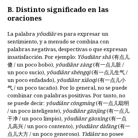
B. Distinto significado en las
oraciones
La palabra
yǒudiǎr
es para expresar un
sentimiento, y a menudo se combina con
palabras negativas, despectivas o que expresan
insatisfacción. Por ejemplo:
Yǒudiǎnr shǎ
(
有点儿
傻
/ un poco bobo),
yǒudiǎnr zàng
(
有一点儿脏
/
un poco sucio),
yǒudiǎnr shēngqì
(
有一点儿生气
/
un poco enfadado),
yǒudiǎnr xiǎoqì
(
有一点儿小
气
/ un poco tacaño). Por lo general, no se puede
combinar con palabras positivas. Por tanto, no
se puede decir:
yǒudiǎnr cōngmíng
(
有一点儿聪明
/ un poco inteligente),
yǒudiǎnr gānjìng
(
有一点儿
干净
/ un poco limpio),
yǒudiǎnr gāoxìng
(
有一点
儿高兴
/ un poco contento),
yǒudiǎnr dàfāng
(
有一
点儿大方
/ un poco generoso).
Yìdiǎnr
no posee