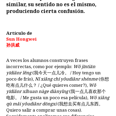
similar, su sentido no es el mismo,
produciendo cierta confusión.
Artículo de
Sun Hongwei
孙洪威
A veces los alumnos construyen frases
incorrectas, como por ejemplo:
Wǒ jīntiān
yīdiǎnr lěng
(
我今天一点儿冷。
/ Hoy tengo un
poco de frío),
Nǐ xiǎng chī yǒudiǎnr shénme
(
你想
吃有点儿什么？
/ ¿Qué quieres comer?),
Wǒ
yīdiǎnr xǐhuan nàge diànyǐng
(
我一点儿喜欢那个
电影。
/ Me gusta un poco esa película),
Wǒ xiǎng
qù mǎi yǒudiǎnr dōngxi
(
我想去买有点儿东西。
Quiero salir a comprar unas cosas).