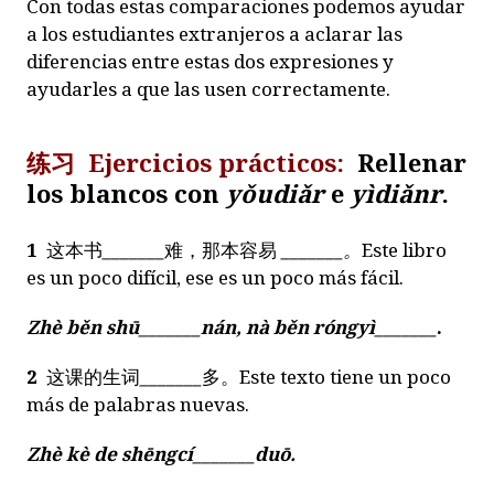
Con todas estas comparaciones podemos ayudar
a los estudiantes extranjeros a aclarar las
diferencias entre estas dos expresiones y
ayudarles a que las usen correctamente.
练习
Ejercicios prácticos:
Rellenar
los blancos con
yǒudiǎr
e
yìdiǎnr
.
1
这本书
_______
难，那本容易
_______
。
Este libro
es un poco difícil, ese es un poco más fácil.
Zhè běn shū
_______
nán, nà běn róngyì
_______
.
2
这课的生词
_______
多。Este texto tiene un poco
más de palabras nuevas.
Zhè kè de shēngcí
_______
duō.