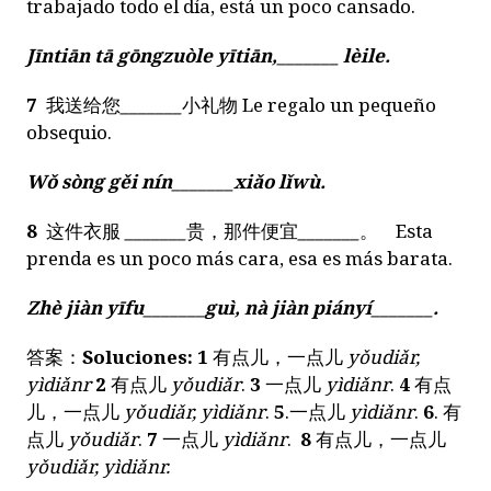
trabajado todo el día, está un poco cansado.
Jīntiān tā gōngzuòle yītiān,
_______
lèile.
7
我送给您
_______
小礼物 Le regalo un pequeño
obsequio.
Wǒ sòng gěi nín
_______
xiǎo lǐwù.
8
这件衣服
_______
贵，那件便宜
_______
。
Esta
prenda es un poco más cara, esa es más barata.
Zhè jiàn yīfu
_______
guì, nà jiàn piányí
_______
.
答案：
Soluciones:
1
有点儿，一点儿
yǒudiǎr,
yìdiǎnr
2
有点儿
yǒudiǎr
.
3
一点儿
yìdiǎnr
.
4
有点
儿，一点儿
yǒudiǎr, yìdiǎnr
.
5
.
一点儿
yìdiǎnr
.
6
.
有
点儿
yǒudiǎr
.
7
一点儿
yìdiǎnr
.
8
有点儿，一点儿
yǒudiǎr, yìdiǎnr
.