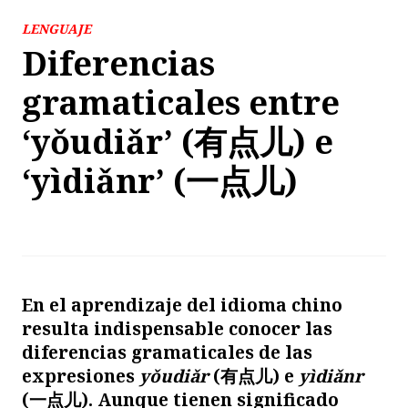
LENGUAJE
Diferencias
gramaticales entre
‘yǒudiǎr’ (有点儿) e
‘yìdiǎnr’ (一点儿)
E
n el aprendizaje del idioma chino
resulta indispensable conocer las
diferencias gramaticales de las
expresiones
yǒudiǎr
(
有点儿
) e
yìdiǎnr
(
一点儿
). Aunque tienen significado