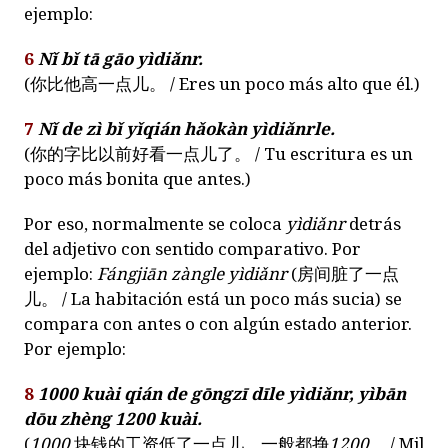
ejemplo:
6
Nǐ bǐ tā gāo yìdiǎnr.
(
你比他高一点儿。
/ Eres un poco más alto que él.)
7
Nǐ de zì bǐ yǐqián hǎokàn yìdiǎnrle.
(
你的字比以前好看一点儿了。
/ Tu escritura es un
poco más bonita que antes.)
Por eso, normalmente se coloca
yìdiǎnr
detrás
del adjetivo con sentido comparativo. Por
ejemplo:
Fángjiān zàngle yìdiǎnr
(
房间脏了一点
儿。
/ La habitación está un poco más sucia) se
compara con antes o con algún estado anterior.
Por ejemplo:
8
1000 kuài qián de gōngzī dīle yìdiǎnr, yìbān
dōu zhèng 1200 kuài.
(
1000
块钱的工资低了一点儿，一般都挣
1200
。
/ Mil