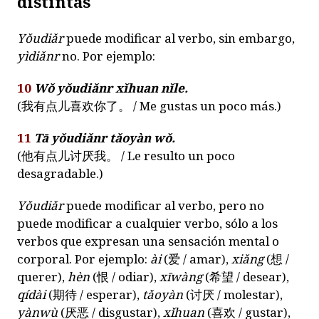
distintas
Yǒudiǎr
puede modificar al verbo, sin embargo,
yìdiǎnr
no. Por ejemplo:
10
Wǒ yǒudiǎnr xǐhuan nǐle.
(
我有点儿喜欢你了。
/ Me gustas un poco más.)
11
Tā yǒudiǎnr tǎoyàn wǒ.
(
他有点儿讨厌我。
/ Le resulto un poco
desagradable.)
Yǒudiǎr
puede modificar al verbo, pero no
puede modificar a cualquier verbo, sólo a los
verbos que expresan una sensación mental o
corporal. Por ejemplo:
ài
(
爱
/ amar),
xiǎng
(
想
/
querer),
hèn
(
恨
/ odiar),
xīwàng
(
希望
/ desear),
qídài
(
期待
/ esperar),
tǎoyàn
(
讨厌
/ molestar),
yànwù
(
厌恶
/ disgustar),
xǐhuan
(
喜欢
/ gustar),