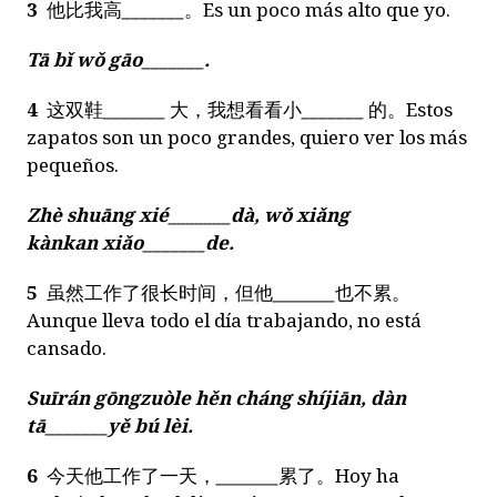
3
他比我高
_______
。Es un poco más alto que yo.
Tā bǐ wǒ gāo
_______
.
4
这双鞋
_______
大，我想看看小
_______
的。Estos
zapatos son un poco grandes, quiero ver los más
pequeños.
Zhè shuāng xié
_______
dà, wǒ xiǎng
kànkan
xiǎo
_______
de.
5
虽然工作了很长时间，但他
_______
也不累。
Aunque lleva todo el día trabajando, no está
cansado.
Suīrán gōngzuòle hěn cháng shíjiān, dàn
tā
_______
yě bú lèi.
6
今天他工作了一天，
_______
累了。Hoy ha