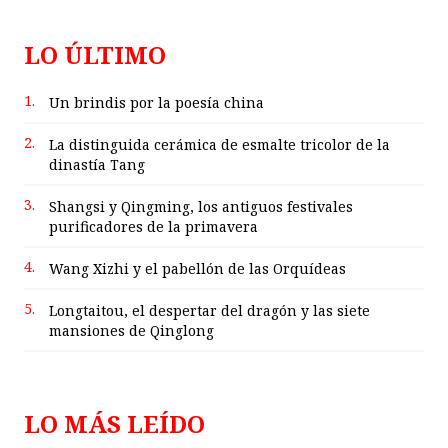
LO ÚLTIMO
1.
Un brindis por la poesía china
2.
La distinguida cerámica de esmalte tricolor de la
dinastía Tang
3.
Shangsi y Qingming, los antiguos festivales
purificadores de la primavera
4.
Wang Xizhi y el pabellón de las Orquídeas
5.
Longtaitou, el despertar del dragón y las siete
mansiones de Qinglong
LO MÁS LEÍDO