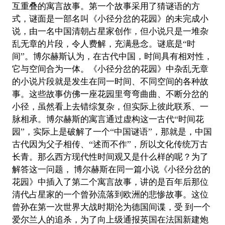
互重叠的寓言故事。第一个故事采用了猜谜语的方
式，谜面是一部名叫《小径分岔的花园》的未完成小
说，由一名中国清朝占星家创作，但小说只是一堆杂
乱无章的片段，令人费解，充满悬念。谜底是“时
间”。博尔赫斯认为，在古代中国，时间具有相对性，
它与空间合为一体。《小径分岔的花园》中杂乱无章
的小说片段就是发生在同一时间、不同空间的各种故
事。这些故事仿佛一座花园里弯弯曲曲、不断分岔的
小径，虽然看上去错综复杂，但实际上彼此联系、一
脉相承。博尔赫斯的寓言通过虚构这一古代“时间花
园”，实际上是破解了一个“中国谜语”，那就是，中国
古代因为父子相传、“述而不作”，所以文化传统万古
长青。那么西方现代性时间观又是什么样的呢？为了
解答这一问题， 博尔赫斯在同一篇小说《小径分岔的
花园》中插入了第二个寓言故事，讲的是百年后那位
清代占星家的一个曾孙流落到欧洲的悲惨故事。这位
曾孙在第一次世界大战时期沦为德国间谍，受 到一个
爱尔兰人的追杀，为了向上级通报英国在法国新建炮