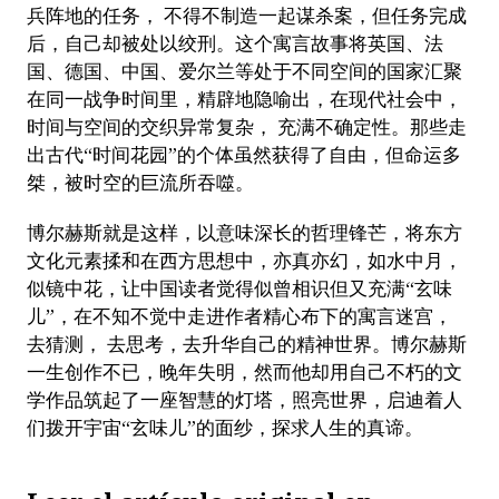
兵阵地的任务， 不得不制造一起谋杀案，但任务完成
后，自己却被处以绞刑。这个寓言故事将英国、法
国、德国、中国、爱尔兰等处于不同空间的国家汇聚
在同一战争时间里，精辟地隐喻出，在现代社会中，
时间与空间的交织异常复杂， 充满不确定性。那些走
出古代“时间花园”的个体虽然获得了自由，但命运多
桀，被时空的巨流所吞噬。
博尔赫斯就是这样，以意味深长的哲理锋芒，将东方
文化元素揉和在西方思想中，亦真亦幻，如水中月，
似镜中花，让中国读者觉得似曾相识但又充满“玄味
儿”，在不知不觉中走进作者精心布下的寓言迷宫，
去猜测， 去思考，去升华自己的精神世界。博尔赫斯
一生创作不已，晚年失明，然而他却用自己不朽的文
学作品筑起了一座智慧的灯塔，照亮世界，启迪着人
们拨开宇宙“玄味儿”的面纱，探求人生的真谛。