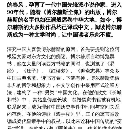
的春风，孕育了一代中国先锋派小说作家。进入
90年代，随着《博尔赫斯全集》的出版，博尔
赫斯的名字也如狂澜般席卷中华大地。如今，博
尔赫斯的大多数作品均已译成中文，阅读博尔赫
斯成为一种文学时尚，让中国读者乐此不疲。
深
究中国人喜爱博尔赫斯的原因，首先要提到这位阿
根廷文豪对东方文化的痴迷。博尔赫斯自幼博览群
书，他在大量阅读西方书籍的同时，也浏览了《易
经》、《庄子》、《红楼梦》、《聊斋志异》等众多
中国古典名著。读书万卷，下笔有神，博尔赫斯凭借
非凡的博学和想象力，在文学创作中采用西式诠释方
法，建构了 一种“另类” 中国文化。在他的散文《长城
和书》中， 秦始皇修建长城、焚毁儒家书籍被有机地
联系起来，成为理解中国历史事件中时间与空间关系
的范例。在他的诗歌《漆手杖》里，庄子的寓言被改
编成梁代皇帝手中的权杖，以此来诠释中国传统的“变
易”学说。在他的小说《阿莱夫》中，作者将微小的物