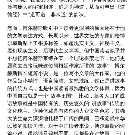
质与庞大的宇宙相连，称之为神道，从而引申出《道
德经》中“道可道，非常道”的韵味。
然而，博尔赫斯吸引中国读者更深层的原因还在于他
的文学表达方式。长期以来，世界文坛的专家们给博
尔赫斯贴上了很多标签，如超现实主义、神秘主义、
魔幻现实主义、后现代主义等等。但中国读者似乎并
不想把博尔赫斯束缚在某一个理论框架之下，他们更
愿意去直接玩味这位阿根廷作家所讲的“故事”。博尔
赫斯擅长短篇小说，是一位写小文章的大作家。他的
作品短小精悍、语言简洁、文笔洗练，这正是讲故事
的传统方式，也是中国读者最熟悉的文学体裁，因为
中国自古就是一个“故事王国”。比如，脍炙人口的成
语故事就是中国特有的、历史悠久的“讲故事”传统的
文化瑰宝。这种体裁具有浓郁的大众文学色彩，其强
大的生命力深深地扎根于广阔的民间，已积淀成中华
民族的阅读习惯。对于中国读者来说，博尔赫斯的短
篇小说，虽然涉及题材不同，但都是在讲故事，它们