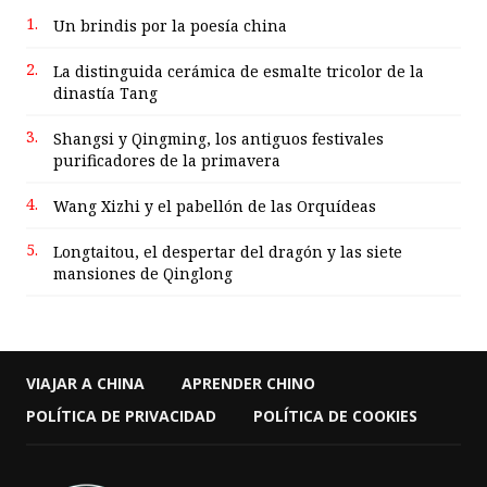
1.
Un brindis por la poesía china
2.
La distinguida cerámica de esmalte tricolor de la
dinastía Tang
3.
Shangsi y Qingming, los antiguos festivales
purificadores de la primavera
4.
Wang Xizhi y el pabellón de las Orquídeas
5.
Longtaitou, el despertar del dragón y las siete
mansiones de Qinglong
VIAJAR A CHINA
APRENDER CHINO
POLÍTICA DE PRIVACIDAD
POLÍTICA DE COOKIES