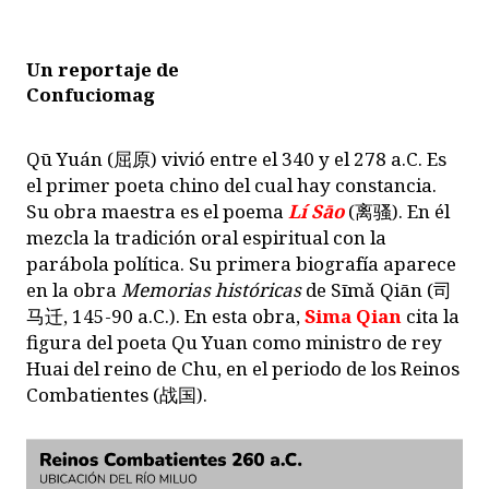
Un reportaje de
Confuciomag
Qū Yuán (屈原) vivió entre el 340 y el 278 a.C. Es
el primer poeta chino del cual hay constancia.
Su obra maestra es el poema
Lí Sāo
(离骚). En él
mezcla la tradición oral espiritual con la
parábola política. Su primera biografía aparece
en la obra
Memorias históricas
de Sīmǎ Qiān (司
马迁, 145-90 a.C.). En esta obra,
Sima Qian
cita la
figura del poeta Qu Yuan como ministro de rey
Huai del reino de Chu, en el periodo de los Reinos
Combatientes (战国).