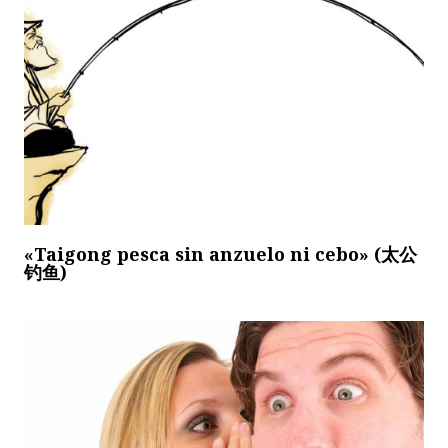
«Taigong pesca sin anzuelo ni cebo» (太公
钓鱼)