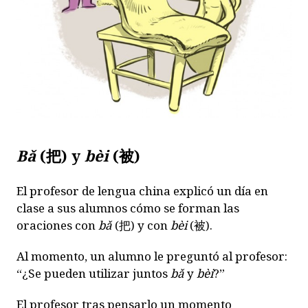
B
ǎ
(
把
) y
bèi
(
被
)
El profesor de lengua china explicó un día en
clase a sus alumnos cómo se forman las
oraciones con
b
ǎ
(
把
) y con
bèi
(
被
).
Al momento, un alumno le preguntó al profesor:
“¿Se pueden utilizar juntos
b
ǎ
y
bèi
?”
El profesor tras pensarlo un momento