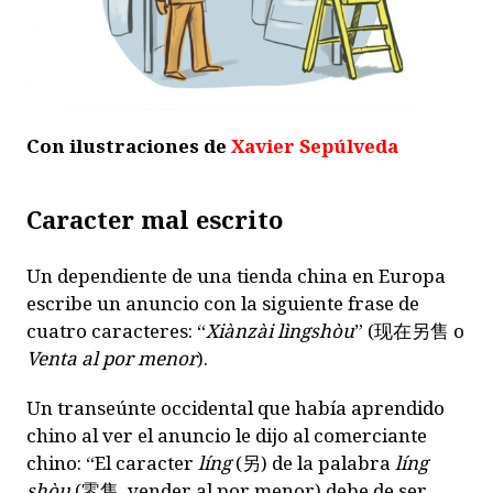
Con ilustraciones de
Xavier Sepúlveda
Caracter mal escrito
Un dependiente de una tienda china en Europa
escribe un anuncio con la siguiente frase de
cuatro caracteres: “
Xiànzài lìngshòu
” (
现在另售
o
Venta al por menor
).
Un transeúnte occidental que había aprendido
chino al ver el anuncio le dijo al comerciante
chino: “El caracter
líng
(
另
) de la palabra
líng
shòu
(
零售
, vender al por menor) debe de ser