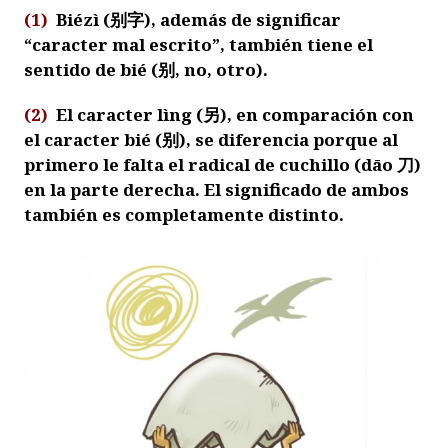
(1)
Biézì
(
别字
), además de significar
“caracter mal escrito”, también tiene el
sentido de
bié
(
别
, no, otro).
(2)
El caracter
lìng
(
另
), en comparación con
el caracter
bié
(
别
), se diferencia porque al
primero le falta el radical de cuchillo (
dāo
刀
)
en la parte derecha. El significado de ambos
también es completamente distinto.