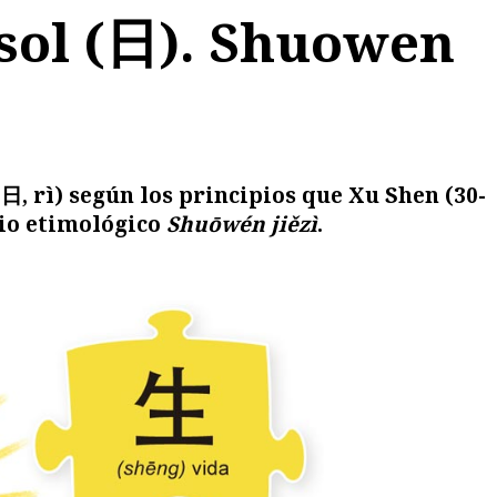
 sol (日). Shuowen
(日, rì)
según los principios que Xu Shen (
30-
ario etimológico
Shuōwén jiězì
.