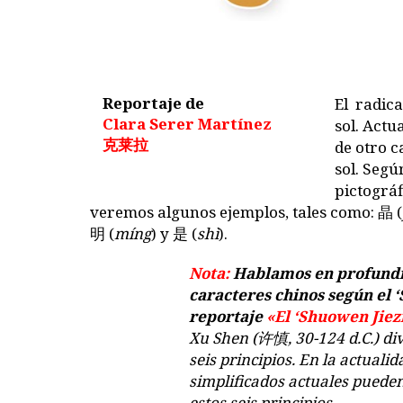
Reportaje de
El radica
Clara Serer Martínez
sol. Act
克莱拉
de otro c
sol. Segú
pictográf
veremos algunos ejemplos, tales como:
晶
(
明
(
míng
) y
是
(
shì
).
Nota:
Hablamos en profundid
caracteres chinos según el
reportaje
«El ‘Shuowen Jiezi
Xu Shen (许慎, 30-124 d.C.) div
seis principios. En la actuali
simplificados actuales pueden
estos seis principios.