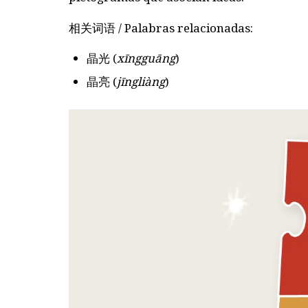
相关词语
/ Palabras relacionadas:
晶光
(
xīngguāng
)
晶亮
(
jīngliàng
)