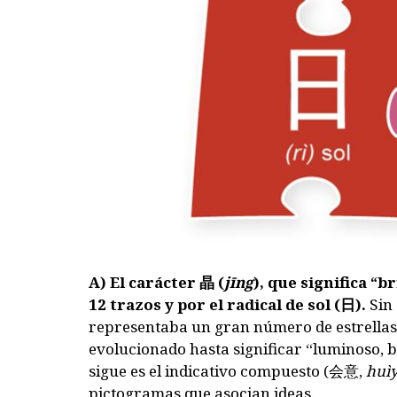
A) El carácter
晶
(
jīng
), que significa “b
12 trazos y por el radical de sol (
日
).
Sin 
representaba un gran número de estrellas 
evolucionado hasta significar “luminoso, br
sigue es el indicativo compuesto (
会意
,
huìy
pictogramas que asocian ideas.