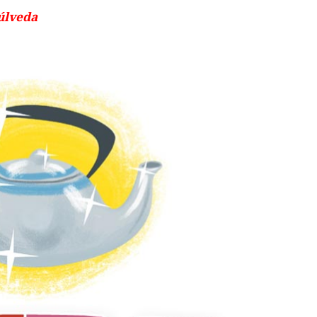
úlveda