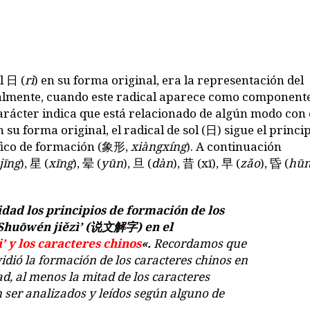
l 日 (
rì
) en su forma original, era la representación del
ualmente, cuando este radical aparece como component
arácter indica que está relacionado de algún modo con 
n su forma original, el radical de sol (
日
) sigue el princi
ico de formación (
象形
,
xiàngxíng
). A continuación
jīng
),
星
(
xīng
),
晕
(
yūn
),
旦
(
dàn
),
昔
(
xī
),
早
(
zǎo
),
昏
(
hū
ad los principios de formación de los
 ‘Shuōwén jiězì’ (说文解字) en el
’ y los caracteres chinos
«.
Recordamos que
idió la formación de los caracteres chinos en
dad, al menos la mitad de los caracteres
 ser analizados y leídos según alguno de