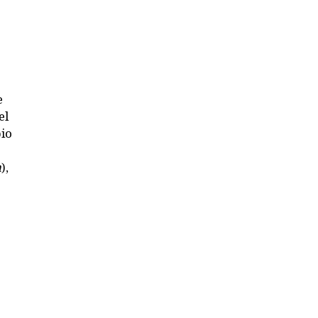
e
el
pio
n
),