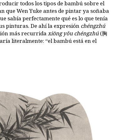
roducir todos los tipos de bambú sobre el
n que Wen Yuke antes de pintar ya soñaba
que sabía perfectamente qué es lo que tenía
us pinturas. De ahí la expresión
chéngzhú
ión más recurrida
xiōng yŏu chéngzhú
(胸
ía literalmente: “el bambú está en el