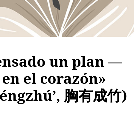
ensado un plan —
 en el corazón»
chéngzhú’, 胸有成竹)