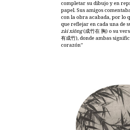
completar su dibujo y en rep
papel. Sus amigos comentaba
con la obra acabada, por lo 
que reflejar en cada una de s
zài xiōng
(成竹在 胸) o su vers
有成竹), donde ambas significar
corazón”