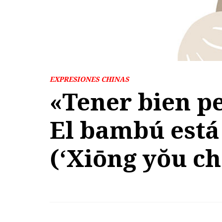
EXPRESIONES CHINAS
«Tener bien p
El bambú está
(‘Xiōng yŏu 